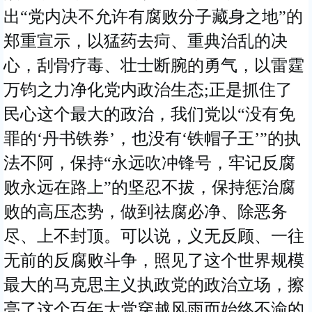
出“党内决不允许有腐败分子藏身之地”的
郑重宣示，以猛药去疴、重典治乱的决
心，刮骨疗毒、壮士断腕的勇气，以雷霆
万钧之力净化党内政治生态;正是抓住了
民心这个最大的政治，我们党以“没有免
罪的‘丹书铁券’，也没有‘铁帽子王’”的执
法不阿，保持“永远吹冲锋号，牢记反腐
败永远在路上”的坚忍不拔，保持惩治腐
败的高压态势，做到祛腐必净、除恶务
尽、上不封顶。可以说，义无反顾、一往
无前的反腐败斗争，照见了这个世界规模
最大的马克思主义执政党的政治立场，擦
亮了这个百年大党穿越风雨而始终不渝的