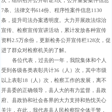
次
，组织召开公开听证
5次，
公开
重要
案件信息
7
条、法律文书
614
份
、程序性案件信息
1130
条，
提升司法办案透明度。
大力开展
政法综
治
宣传、检察宣传宣讲活动
，累计发放各种宣传
资料
2.5万余份，
更新检务公开宣传栏
128次，促
进了群众对检察机关的了解。
各位代表，过去的一年，我院集体和个人
受到各级各类表彰共计
36（人）次，其中市级
以上表彰18（人）次，
检察工作的发展，离不
开县委的正确领导，县人大的有力监督，县政
府、县政协和社会各界的大力支持和热忱关心
关注，在此，我代表县人民检察院全体干警，