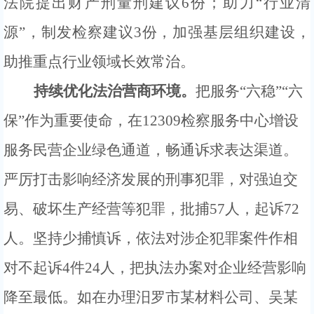
法院提出财产刑量刑建议
6
份
；助力
“行业清
源”，
制发检察建议
3份，加强基层组织建设，
助推重点行业领域长效常治
。
持续优化法治营商环境。
把服务
“六稳”“六
保”作为重要使命，在12309检察服务中心增设
服务民营企业绿色通道，畅通诉求表达渠道。
严厉打击影响经济发展的刑事犯罪，对强迫交
易、破坏生产经营等犯罪，批捕57人，起诉72
人。坚持少捕慎诉，依法对涉企犯罪案件作相
对不起诉4件24人，把执法办案对企业经营影响
降至最低。如在办理汨罗市某材料公司、吴某