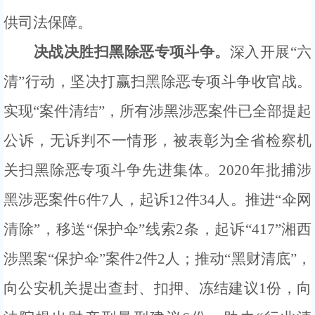
供司法保障。
决战决胜扫黑除恶专项斗争。
深入开展
“六
清”行动，坚决打赢扫黑除恶专项斗争收官战。
实现“案件清结”，所有涉黑涉恶案件已全部提起
公诉，无诉判不一情形
，被表彰为全省检察机
关扫黑除恶专项斗争先进集体。
2020年
批捕涉
黑涉恶案件
6
件
7
人
，起诉
12
件
34
人。推进
“伞网
清除”，移送“保护伞”线索
2条，起诉“417”湘西
涉黑案“保护伞”案件2件2人；
推动
“黑财清底”
，
向公安机关提出查封、扣押、冻结建议
1
份，向