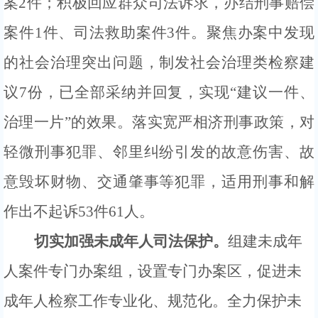
案2件
；
积极回应群众司法诉求，办结刑事赔偿
案件
1
件
、司法救助案件
3件
。聚焦办案中发现
的社会治理突出问题，制发社会治理类检察建
议
7份，已全部采纳并回复，实现“建议一件、
治理一片”的效果。
落实宽严相济刑事政策
，
对
轻微刑事犯罪、邻里纠纷引发的故意伤害、故
意毁坏财物、交通肇事等犯罪，适用刑事和解
作出不起诉
53
件
61
人。
切实
加强未成年人司法保护。
组建未成年
人案件专门办案组，
设置
专门
办案区，
促进
未
成年人检察工作
专业化、规范化。全力保护未