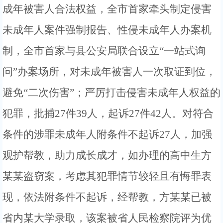
成年被害人合法权益，全市首家
牵头制定侵害
未成年人案件强制报告、性侵未成年人办案机
制，全市首家
与县公安局
联合
设立
“一站式询
问”办案场所，
对未成年被害人一次取证到位，
避免
“
二次伤害
”；严厉打击侵害未成年人权益的
犯罪，批捕
27件39人，起诉27件42人。
对符合
条件的涉罪未成年人
附条件不起诉
27人，
加强
观护帮教，助力成长成才，
如办理的高中生方
某某盗窃案，考虑其犯罪情节较轻且有悔罪表
现，依法附条件不起诉，经帮教，方某某已被
省内某大学录取，该案被省人民检察院评为优