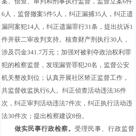
案、侦查、审判和刑事执行监督，监督立案
6件
6人，监督撤案5件5人，纠正漏捕35人，纠正遗
漏同案犯14人，纠正遗漏罪行31条，
提
出抗诉
1
件
并获二审改判
支持
。
核查
财产刑执行
30人，
涉及罚金341.7万元；加强对被剥夺政治权利罪
犯的检察监督，发现漏管罪犯20名，监督公安
机关整改到位；认真开展社区矫正监督工作，
共监督收监执行6人。
纠正侦查活动违法
36件
次，纠正审判活动违法7件次，纠正执行活动违
法30件次；
提出检察建议
8份
。
做实民事行政检察。
受理民事、行政监督