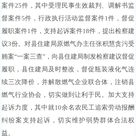
案件
25件，其中受理民事生效裁判、调解书监
督案件5件，行政执行活动监督案件
1
件，督促
履职案件
1件，支持起诉
案件
18件
，
提
出检察建
议
3
份。对县住建局原燃气办主任张积慧贪污受
贿案
“一案三查”，向县住建局制发检察建议督促
履职，县住建局及时整改，督促瓶装液化气连
续三次降价，并解散燃气企业联合体，注销县
燃气行业协会，切实做到让利于民。加大支持
起诉力度，其中就10余名农民工追索劳动报酬
纠纷案支持起诉，切实维护弱势群体合法权
益。