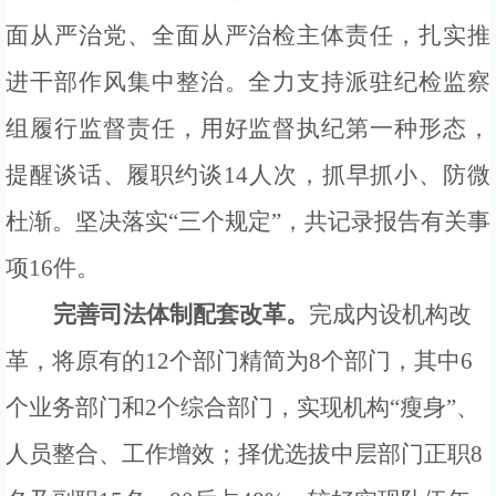
面从严治党
、
全面从严治检主体责任，
扎实推
进干部作风集中整治。全力支持派驻纪检监察
组履行监督责任，用好监督执纪第一种形态，
提醒谈话、履职约谈
14人次，抓早抓小、防微
杜渐。坚决
落实
“
三个规定
”
，
共记录报告有关事
项
16件
。
完善司法体制配套改革。
完成内设机构改
革，
将原有的
12
个部门精简为
8个部门
，
其中
6
个业务部门和2个综合部门，实现机构“瘦身”、
人员整合、工作增效；
择优选拔中层
部门
正职
8