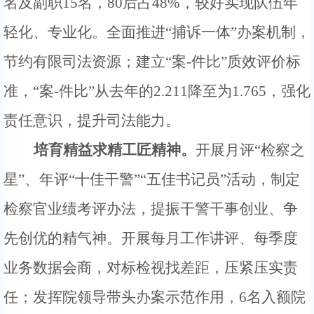
名及副职
15
名，
80后占48%，较好实现队伍年
轻化、专业化。
全面
推进
“
捕诉一体
”办案机制
，
节约有限司法资源；建立
“
案
-件比
”质效评价标
准，“案-件比”从去年的2.211降至为1.765，强化
责任意识，提升司法能力。
培育
精益求精工匠精神
。
开展月评
“检察之
星”、年评“十佳干警”“五佳书记员”活动，制定
检察官业绩考评办法，提振干警干事创业、争
先创优的精气神。开展每月工作讲评、每季度
业务数据会商，对标检视找差距，压紧压实责
任；发挥院领导带头办案示范作用，6名入额院