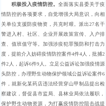
积极投入疫情防控。
全面
落实县委关于疫
情防控的各项要求，自觉增强大局意识，向相
关单位支援防疫物资，共克时艰。
派出
27
名干
警
进入村、社区、企业
开展政策宣传、入户排
查、值班值守等
。
加强涉疫犯罪预防和打击力
度，
提前介入妨碍疫情防控案件
4件4人，批捕2
件2人，起诉6件9人。立足公益诉讼加强疫情源
头防控，办理野生动物保护领域公益诉讼案件6
件，就新化某药店违法经营穿山甲制品
提
出检
察建议，督促县市监局、县林业局依法履职，
保护野生动物资源，为打赢疫情防控阻击战提