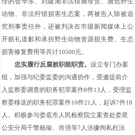
理的曾华东、刘建湘非法猎捕珍贵、濒危野生
动物、非法狩猎损害生态案，两被告人除被追
究刑事责任外，还被判决在市级新闻媒体上公
开赔礼道歉和承担野生动物资源损失费、生态
损害修复费用等共计
10500元。
忠实履行反腐败职能职责。
设立专门办案
组，加强与纪委监委的沟通协作，受邀
提前介
入监察委调查的职
务犯罪案件
8
件
13
人，
受理监
察委移送的职务犯罪案件
10
件
21
人
，起诉
7件18
人
。
积极参与娄底市人民检察院立案查处娄星
公安分局干警杨瑜、肖强等
7
人涉嫌徇私枉法