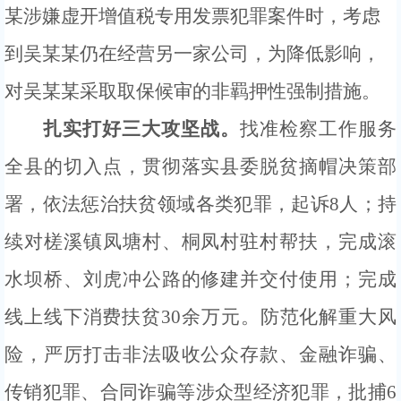
某涉嫌虚开增值税专用发票犯罪案件时，考虑
到吴某某仍在经营另一家公司
，为降低影响，
对吴某某采取取保候审的非羁押性强制措施。
扎实打好三大攻坚战。
找准检察工作服务
全县的切入点，贯彻落实县委
脱贫摘帽
决策部
署，
依法惩治扶贫领域各类犯罪，起诉
8人；持
续对槎溪镇凤塘村、桐凤村驻村帮扶，完成滚
水坝桥、刘虎冲公路的修建并交付使用；
完成
线上线下
消费扶贫
30余
万元。
防范化解重大风
险，严厉打击非法吸收公众存款、金融诈骗、
传销犯罪、合同诈骗等涉众型经济犯罪，批捕
6