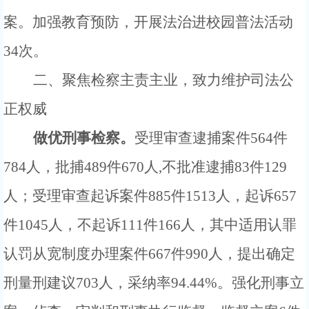
案。
加强教育预防，
开展法治进校园
普法
活动
34次。
二、
聚焦检察主责主业，致力维护司法公
正权威
做优刑事检察。
受理审查逮捕案件
564
件
784
人，批捕
489件670
人
,
不批准逮捕
83件129
人
；
受理审查起诉案件
885
件
1513
人，
起诉
657
件1045人，不起诉111件166人，其中
适用
认罪
认罚从宽制度
办理案件
667件990人，
提出
确定
刑
量刑建议
703
人，采纳率
94.44
%。
强化刑事立