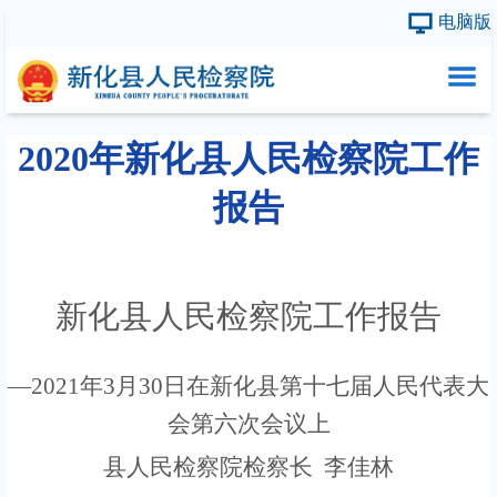
电脑版
首页
2020年新化县人民检察院工作
本院概况
报告
县院领导
内设机构
新化县人民检察院工作报告
检务公开
—
20
21
年
3
月
30
日在新化县第
十
七
届人民代表大
会第
六
次会议上
县人民检察院检察长
李佳林