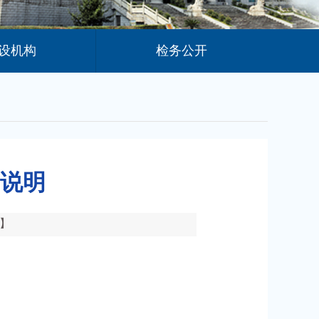
设机构
检务公开
开说明
】