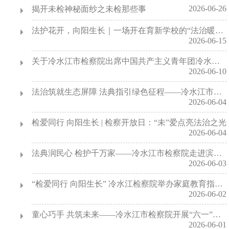
2026-06-26
揭开未检神秘面纱之未检那些事
法护花开，向阳生长｜一场开在育新学校的“法治暖心课”
2026-06-15
关于冷水江市检察院出席中国共产主义青年团冷水江市第十二次代表大会代表候选人初步人选的公示
2026-06-10
法治筑就生态屏障 法典指引绿色征程——冷水江市检察院联合市法院开展“世界环境日”主题普法宣传活动
2026-06-04
检爱同行 向阳生长 | 检察开放日：“未”爱点亮法治之光
2026-06-04
法典润民心 检护千万家——冷水江市检察院走进滨江公园开展民事检察宣传活动
2026-06-03
“检爱同行 向阳生长” 冷水江检察院举办家庭教育指导讲座
2026-06-02
童心巧手 共筑未来——冷水江市检察院开展“六一”亲子手工创作活动
2026-06-01